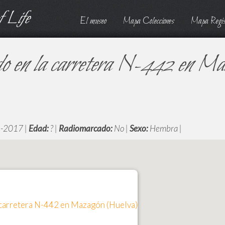
 Life
El museo
Mapa Colecciones
Mapa Regis
ado en la carretera N-442 en M
-2017 |
Edad:
? |
Radiomarcado:
No |
Sexo:
Hembra |
a carretera N-442 en Mazagón (Huelva)