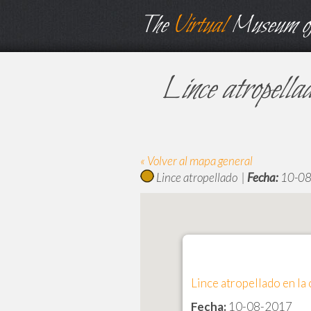
The
Virtual
Museum of
Lince atropell
« Volver al mapa general
Lince atropellado |
Fecha:
10-08
Lince atropellado en l
Fecha:
10-08-2017