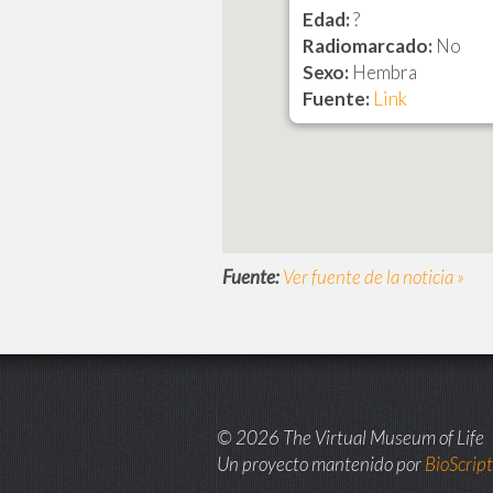
Edad:
?
Radiomarcado:
No
Sexo:
Hembra
Fuente:
Link
Fuente:
Ver fuente de la noticia »
© 2026 The Virtual Museum of Life
Un proyecto mantenido por
BioScrip