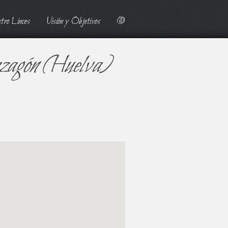
tro Linces
Visión y Objetivos
@
azagón (Huelva)