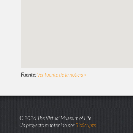
Fuente:
Ver fuente de la noticia »
© 2026 The Virtual Museum of Life
Un proyecto mantenido por
BioScripts