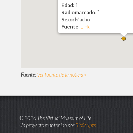
Edad:
1
Radiomarcado:
?
Sexo:
Macho
Fuente:
Link
Fuente:
Ver fuente de la noticia »
© 2026 The Virtual Museum of Life
Un proyecto mantenido por
BioScripts