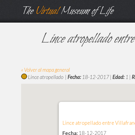
The
Virtual
Museum of Life
Lince atropellado entr
« Volver al mapa general
Lince atropellado |
Fecha:
18-12-2017 |
Edad:
1 |
R
Lince atropellado entre Villafra
Fecha:
18-12-2017