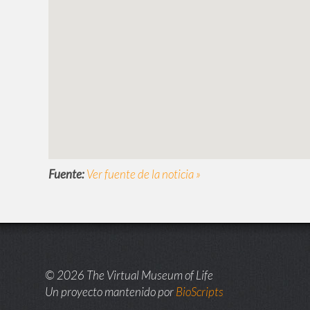
Fuente:
Ver fuente de la noticia »
© 2026 The Virtual Museum of Life
Un proyecto mantenido por
BioScripts