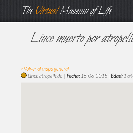
The
Virtual
Museum of Life
Lince muerto por atrope
« Volver al mapa general
Lince atropellado |
Fecha:
15-06-2015 |
Edad:
1 añ