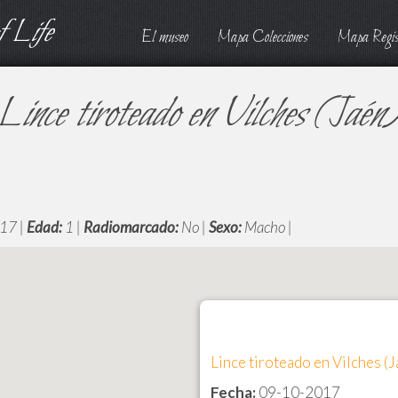
 Life
El museo
Mapa Colecciones
Mapa Regis
Lince tiroteado en Vilches (Jaén
17 |
Edad:
1 |
Radiomarcado:
No |
Sexo:
Macho |
Lince tiroteado en Vilches (J
Fecha:
09-10-2017