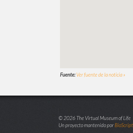
Fuente:
Ver fuente de la noticia »
© 2026 The Virtual Museum of Life
Un proyecto mantenido por
BioScrip