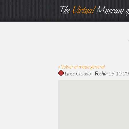
The
Virtual
Museum of
« Volver al mapa general
Lince Cazado |
Fecha:
09-10-20