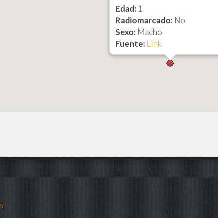
Edad:
1
Radiomarcado:
No
Sexo:
Macho
Fuente:
Link
ts