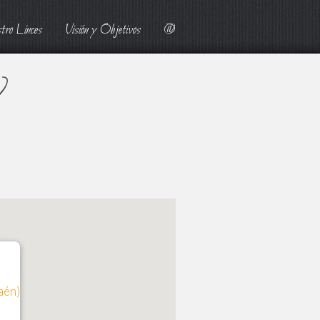
tro Linces
Visión y Objetivos
@
)
aén)