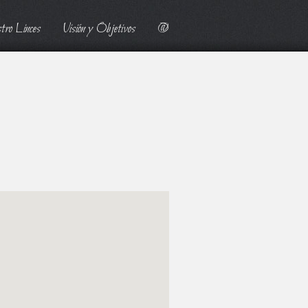
tro Linces
Visión y Objetivos
@