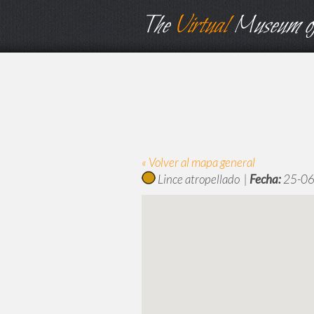
The
Virtual
Museum of
« Volver al mapa general
Lince atropellado |
Fecha:
25-06