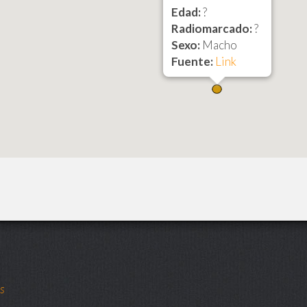
Edad:
?
Radiomarcado:
?
Sexo:
Macho
Fuente:
Link
ts