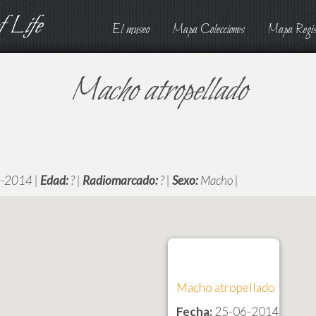
 Life
El museo
Mapa Colecciones
Mapa Regis
Macho atropellado
-2014 |
Edad:
? |
Radiomarcado:
? |
Sexo:
Macho |
Macho atropellado
Fecha:
25-06-2014