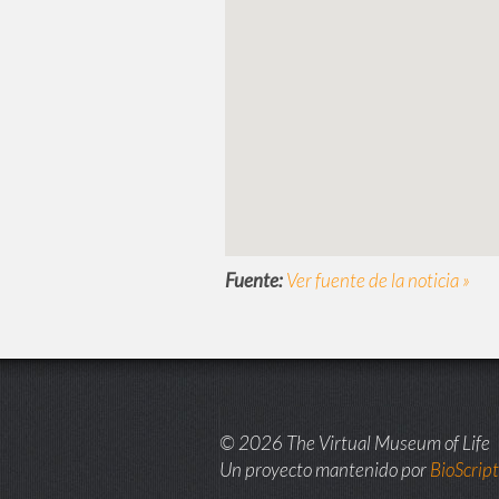
Fuente:
Ver fuente de la noticia »
© 2026 The Virtual Museum of Life
Un proyecto mantenido por
BioScrip