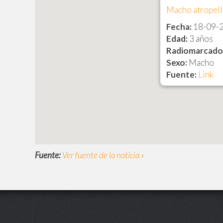
Macho atropella
Fecha:
18-09-
Edad:
3 años
Radiomarcado
Sexo:
Macho
Fuente:
Link
Fuente:
Ver fuente de la noticia »