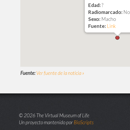
Edad:
?
Radiomarcado:
No
Sexo:
Macho
Fuente:
Link
Fuente:
Ver fuente de la noticia »
© 2026 The Virtual Museum of Life
Un proyecto mantenido por
BioScripts