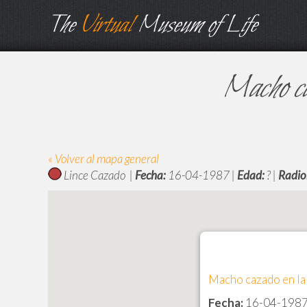
The
Virtual
Museum of Life
Macho ca
« Volver al mapa general
Lince Cazado |
Fecha:
16-04-1987 |
Edad:
? |
Radio
Macho cazado en la
Fecha:
16-04-198