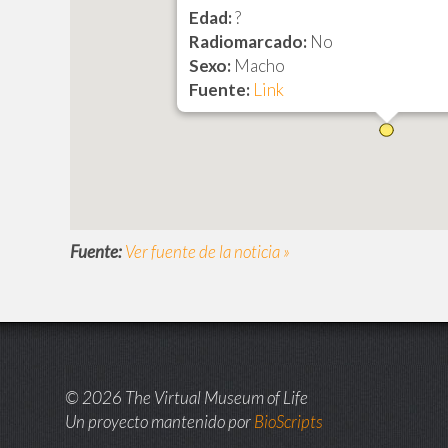
Edad:
?
Radiomarcado:
No
Sexo:
Macho
Fuente:
Link
Fuente:
Ver fuente de la noticia »
© 2026 The Virtual Museum of Life
Un proyecto mantenido por
BioScripts