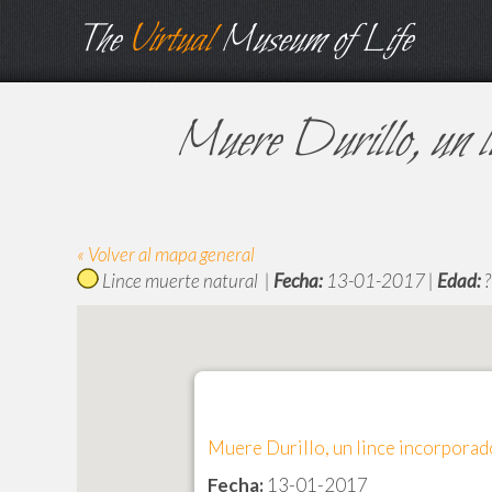
The
Virtual
Museum of Life
Muere Durillo, un li
« Volver al mapa general
Lince muerte natural |
Fecha:
13-01-2017 |
Edad:
?
Muere Durillo, un lince incorporad
Fecha:
13-01-2017