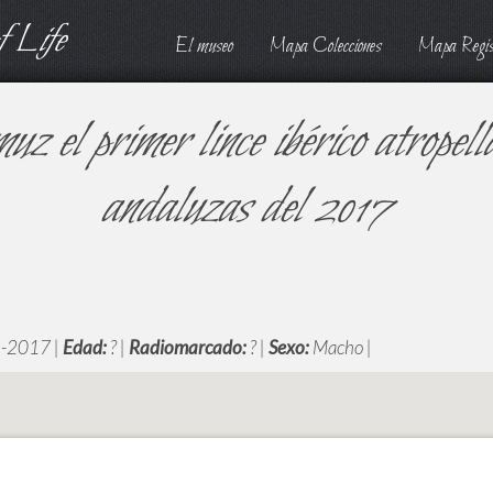
 Life
El museo
Mapa Colecciones
Mapa Regis
el primer lince ibérico atropell
andaluzas del 2017
-2017 |
Edad:
? |
Radiomarcado:
? |
Sexo:
Macho |