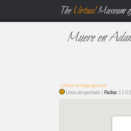
The
Virtual
Museum of
Muere en Adamuz 
« Volver al mapa general
Lince atropellado |
Fecha:
11-01