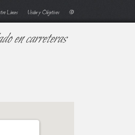
tro Linces
Visión y Objetivos
@
ado en carreteras