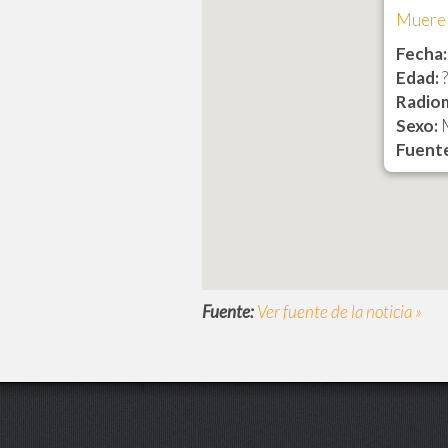
Muere 
Fecha:
Edad:
?
Radio
Sexo:
Fuente
Fuente:
Ver fuente de la noticia »