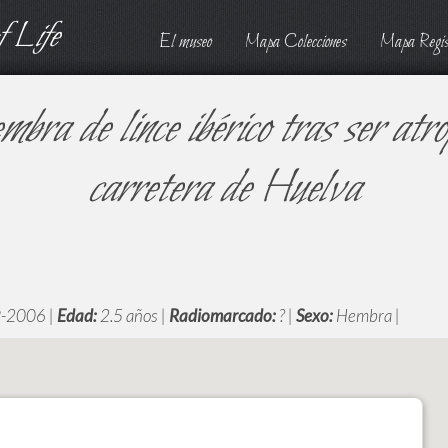
 Life
El museo
Mapa Colecciones
Mapa Regis
bra de lince ibérico tras ser atro
carretera de Huelva
-2006 |
Edad:
2.5 años |
Radiomarcado:
? |
Sexo:
Hembra |