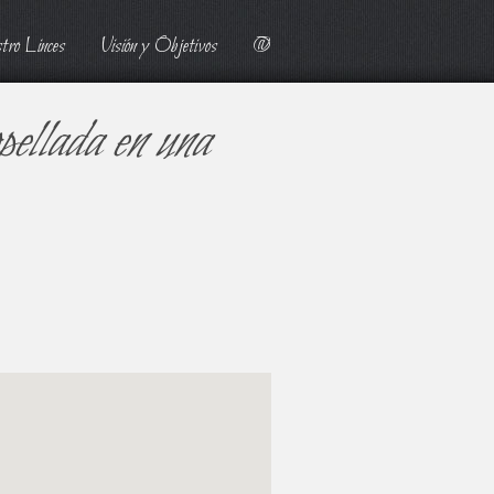
tro Linces
Visión y Objetivos
@
pellada en una