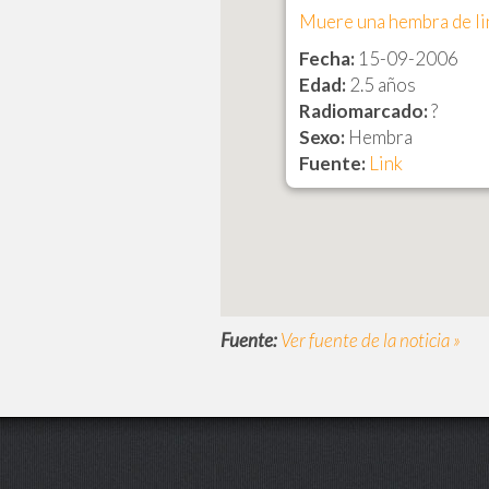
Muere una hembra de lin
Fecha:
15-09-2006
Edad:
2.5 años
Radiomarcado:
?
Sexo:
Hembra
Fuente:
Link
Fuente:
Ver fuente de la noticia »