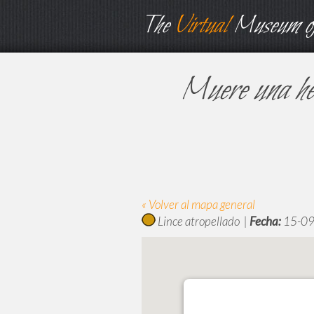
The
Virtual
Museum of
Muere una hem
« Volver al mapa general
Lince atropellado |
Fecha:
15-09