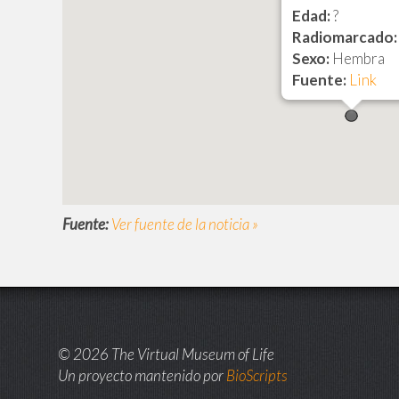
Edad:
?
Radiomarcado:
Sexo:
Hembra
Fuente:
Link
Fuente:
Ver fuente de la noticia »
© 2026 The Virtual Museum of Life
Un proyecto mantenido por
BioScripts