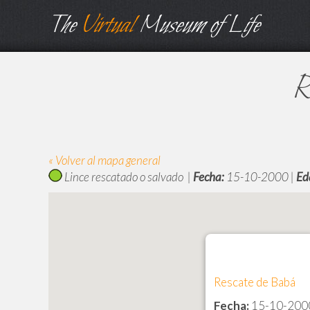
The
Virtual
Museum of Life
R
« Volver al mapa general
Lince rescatado o salvado |
Fecha:
15-10-2000 |
Ed
Rescate de Babá
Fecha:
15-10-200