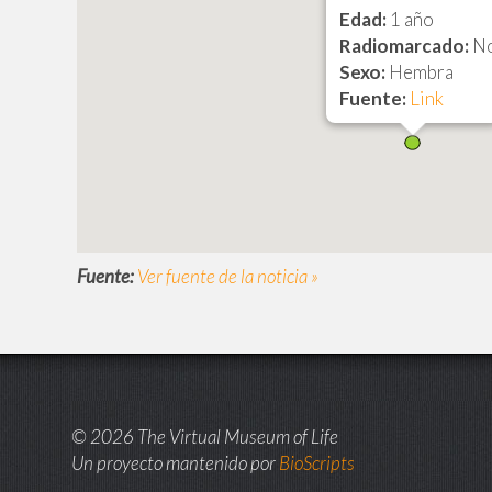
Edad:
1 año
Radiomarcado:
N
Sexo:
Hembra
Fuente:
Link
Fuente:
Ver fuente de la noticia »
© 2026 The Virtual Museum of Life
Un proyecto mantenido por
BioScripts