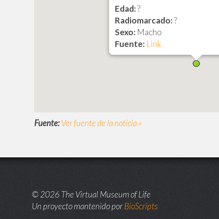
Edad:
?
Radiomarcado:
?
Sexo:
Macho
Fuente:
Link
Fuente:
Ver fuente de la noticia »
© 2026 The Virtual Museum of Life
Un proyecto mantenido por
BioScripts