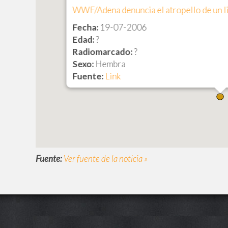
WWF/Adena denuncia el atropello de un li
Fecha:
19-07-2006
Edad:
?
Radiomarcado:
?
Sexo:
Hembra
Fuente:
Link
Fuente:
Ver fuente de la noticia »