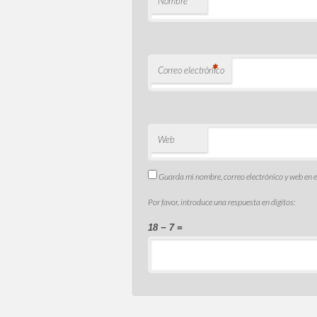
*
Nombre
*
Correo electrónico
Web
Guarda mi nombre, correo electrónico y web en 
Por favor, introduce una respuesta en dígitos:
18 − 7 =