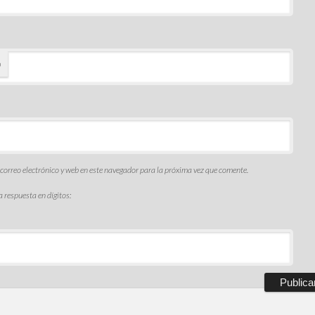
o
orreo electrónico y web en este navegador para la próxima vez que comente.
a respuesta en dígitos: