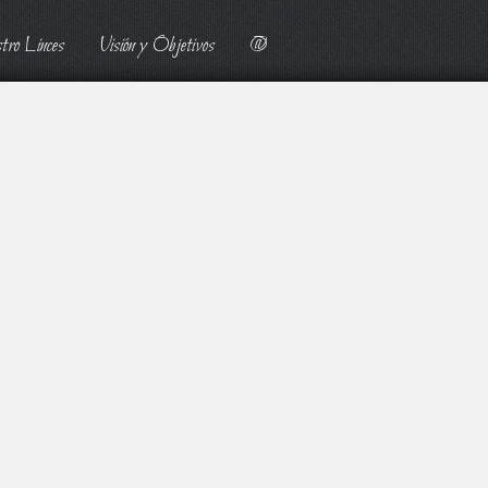
tro Linces
Visión y Objetivos
@