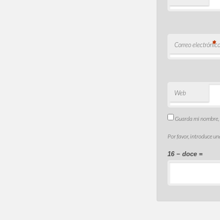
*
Correo electrónic
Web
Guarda mi nombre, c
Por favor, introduce un
16 − doce =