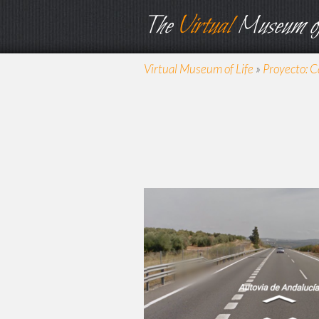
The
Virtual
Museum of
Virtual Museum of Life
»
Proyecto: C