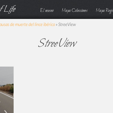
 Life
El museo
Mapa Colecciones
Mapa Regis
ausas de muerte del lince ibérico
»
StreeView
StreeView