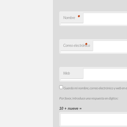
*
Nombre
*
Correo electrónico
Web
Guarda mi nombre, correo electrónico y web en 
Por favor, introduce una respuesta en dígitos:
10 + nueve =