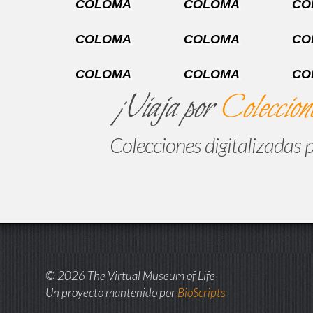
COLOMA
COLOMA
CO
COLOMA
COLOMA
CO
COLOMA
COLOMA
CO
¡Viaja por
Coleccione
Colecciones digitalizadas 
© 2026 The Virtual Museum of Life
Un proyecto mantenido por
BioScripts