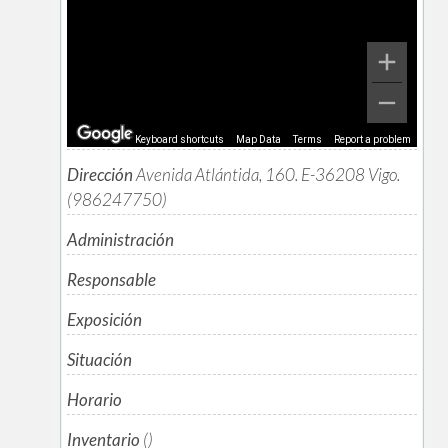
Keyboard shortcuts
Map Data
Terms
Report a problem
Dirección
Avenida Atlántida, 160. E-36208 Vigo.
(986247750)
Administración
Responsable
Exposición
Situación
Horario
Inventario
()