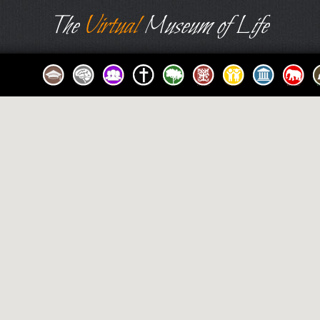
The
Virtual
Museum of Life