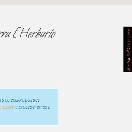
rra [Herbario
652 Colecciones
Mostrar
sta colección, puedes
ife.com
y procederemos a