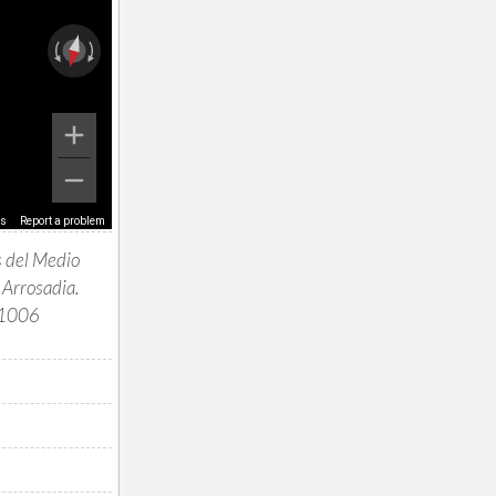
ms
Report a problem
 del Medio
e Arrosadia.
31006