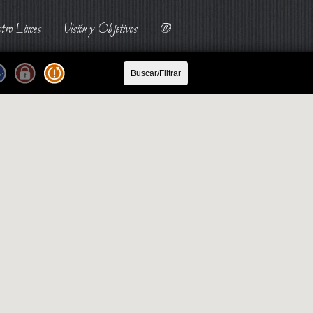
tro Linces
Visión y Objetivos
@