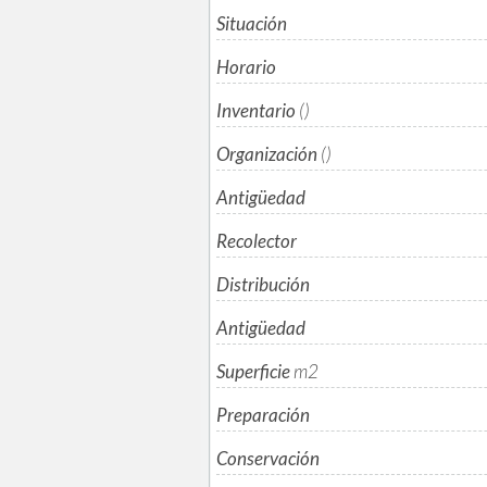
Situación
Horario
Inventario
()
Organización
()
Antigüedad
Recolector
Distribución
Antigüedad
Superficie
m
2
Preparación
Conservación