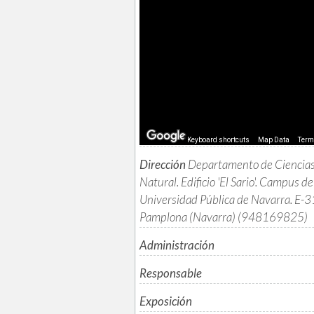
Keyboard shortcuts
Map Data
Ter
Dirección
Departamento de Ciencias
Natural. Edificio 'El Sario'. Campus d
Universidad Pública de Navarra. E-
Pamplona (Navarra) (948169825)
Administración
Responsable
Exposición