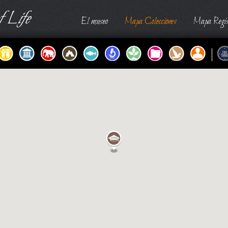
 Life
El museo
Mapa Colecciones
Mapa Regis