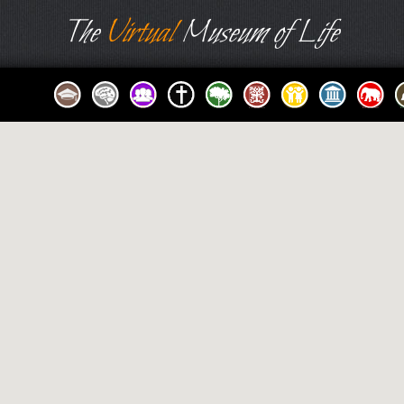
The
Virtual
Museum of Life