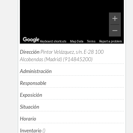
Keyboard shortcuts
Map Data
Terms
Report a problem
Dirección
Pintor Velázquez, s/n. E-28 100
Alcobendas (Madrid) (914845200)
Administración
Responsable
Exposición
Situación
Horario
Inventario
()