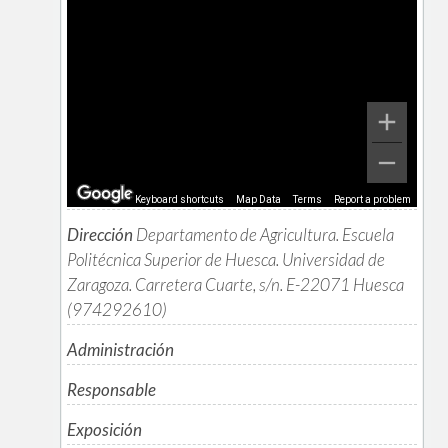
Keyboard shortcuts
Map Data
Terms
Report a problem
Dirección
Departamento de Agricultura. Escuela
Politécnica Superior de Huesca. Universidad de
Zaragoza. Carretera Cuarte, s/n. E-22071 Huesca
(974292610)
Administración
Responsable
Exposición