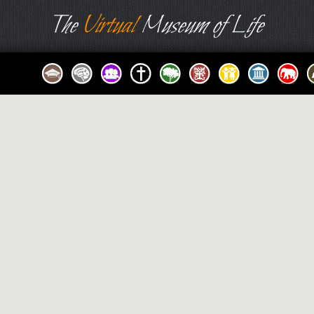
The
Virtual
Museum of Life