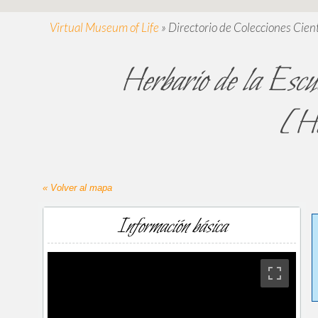
Virtual Museum of Life
»
Directorio de Colecciones Cient
Herbario de la Escu
[H
« Volver al mapa
Información básica