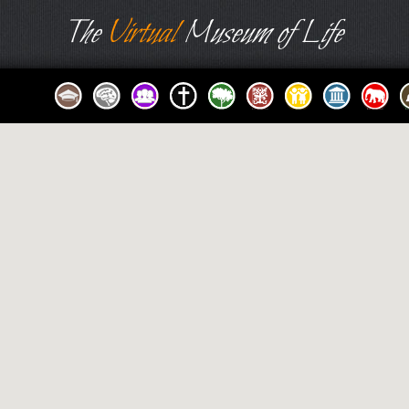
The
Virtual
Museum of Life