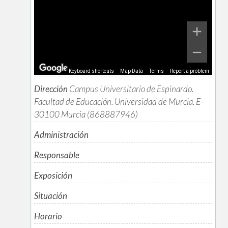
Keyboard shortcuts
Map Data
Terms
Report a problem
Dirección
Campus Universitario de Espinardo.
Facultad de Educación. Universidad de Murcia. E-
30100 Murcia (868887946)
Administración
Responsable
Exposición
Situación
Horario