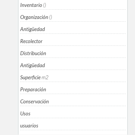
Inventario
()
Organización
()
Antigüedad
Recolector
Distribución
Antigüedad
Superficie
m
2
Preparación
Conservación
Usos
usuarios