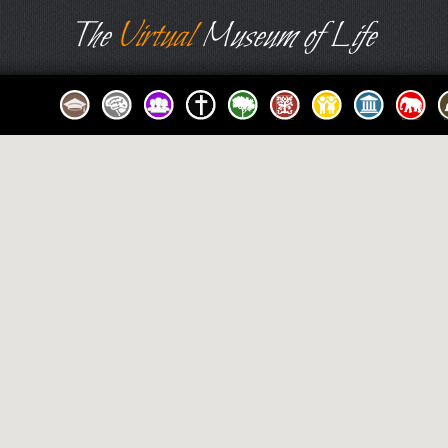
The
Virtual
Museum of Life