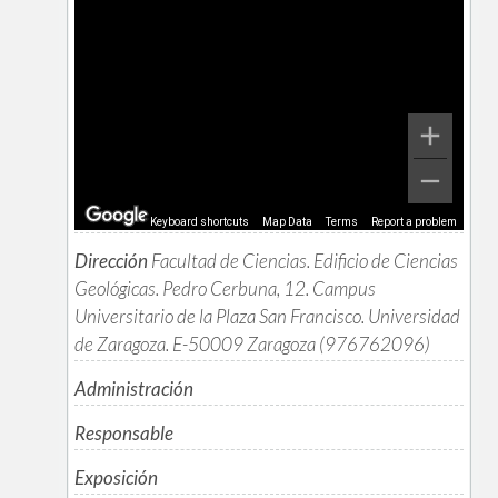
Keyboard shortcuts
Map Data
Terms
Report a problem
Dirección
Facultad de Ciencias. Edificio de Ciencias
Geológicas. Pedro Cerbuna, 12. Campus
Universitario de la Plaza San Francisco. Universidad
de Zaragoza. E-50009 Zaragoza (976762096)
Administración
Responsable
Exposición