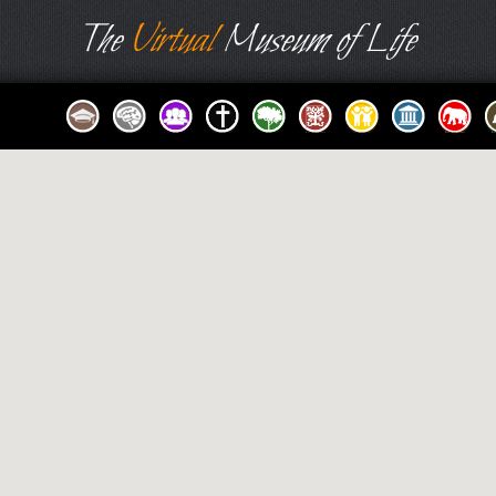
The
Virtual
Museum of Life