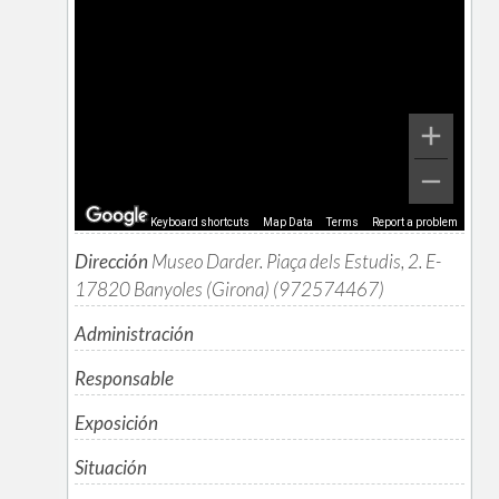
Keyboard shortcuts
Map Data
Terms
Report a problem
Dirección
Museo Darder. Piaça dels Estudis, 2. E-
17820 Banyoles (Girona) (972574467)
Administración
Responsable
Exposición
Situación