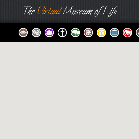
The
Virtual
Museum of Life