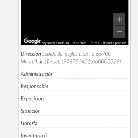
Keyboard shortcuts
Map Data
Terms
Report a problem
Dirección
Subida de la Iglesia, s/n. E-55700
Montalbán (Teruel) (978750452;660003329)
Administración
Responsable
Exposición
Situación
Horario
Inventario
()