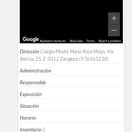
Keyboard shortcuts
Map Data
Terms
Report a problem
Dirección
Colegio Madre María Rosa Molas. Vía
Ibérica, 25. E-5012 Zaragoza (976563238)
Administración
Responsable
Exposición
Situación
Horario
Inventario
()