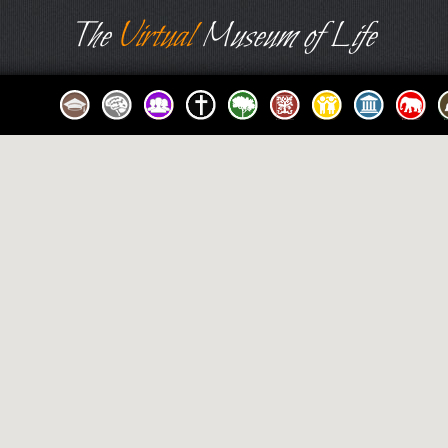
The
Virtual
Museum of Life