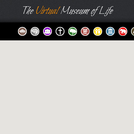
The
Virtual
Museum of Life