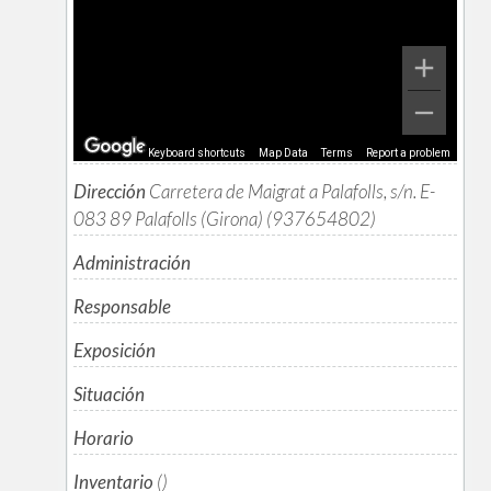
Keyboard shortcuts
Map Data
Terms
Report a problem
Dirección
Carretera de Maigrat a Palafolls, s/n. E-
083 89 Palafolls (Girona) (937654802)
Administración
Responsable
Exposición
Situación
Horario
Inventario
()