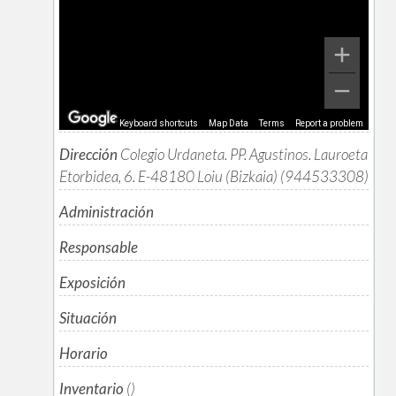
Keyboard shortcuts
Map Data
Terms
Report a problem
Dirección
Colegio Urdaneta. PP. Agustinos. Lauroeta
Etorbidea, 6. E-48180 Loiu (Bizkaia) (944533308)
Administración
Responsable
Exposición
Situación
Horario
Inventario
()