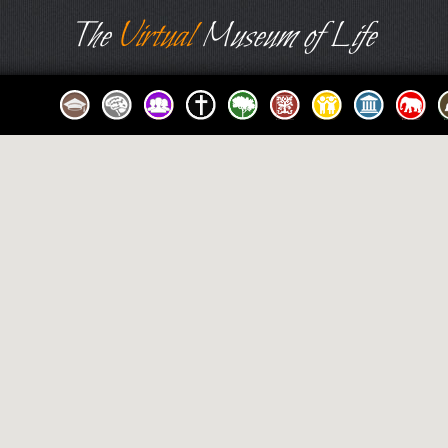
The
Virtual
Museum of Life