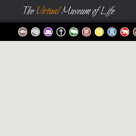
The
Virtual
Museum of Life