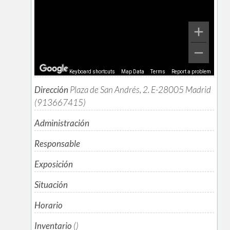
Keyboard shortcuts
Map Data
Terms
Report a problem
Dirección
Plaza de San Andrés, 2. E-28005 Madrid
(913667415)
Administración
Responsable
Exposición
Situación
Horario
Inventario
()