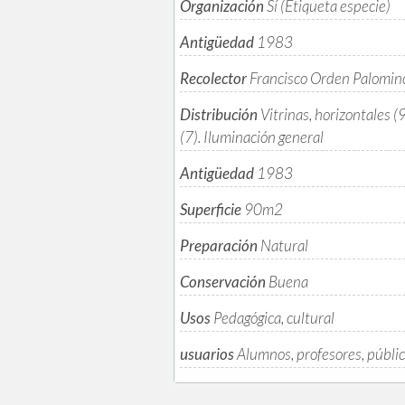
Organización
Sí (Etiqueta especie)
Antigüedad
1983
Recolector
Francisco Orden Palomin
Distribución
Vitrinas, horizontales (9
(7). Iluminación general
Antigüedad
1983
Superficie
90m
2
Preparación
Natural
Conservación
Buena
Usos
Pedagógica, cultural
usuarios
Alumnos, profesores, públi