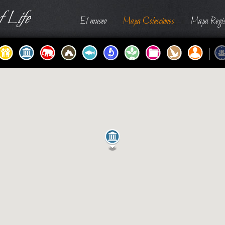
 Life
El museo
Mapa Colecciones
Mapa Regis