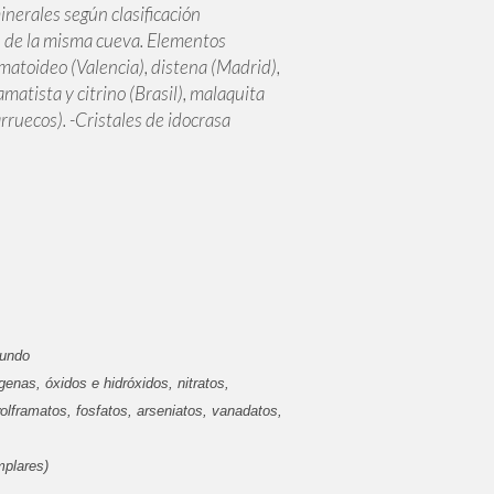
minerales según clasificación
on de la misma cueva. Elementos
hematoideo (Valencia), distena (Madrid),
matista y citrino (Brasil), malaquita
ruecos). -Cristales de idocrasa
mundo
enas, óxidos e hidróxidos, nitratos,
olframatos, fosfatos, arseniatos, vanadatos,
mplares)