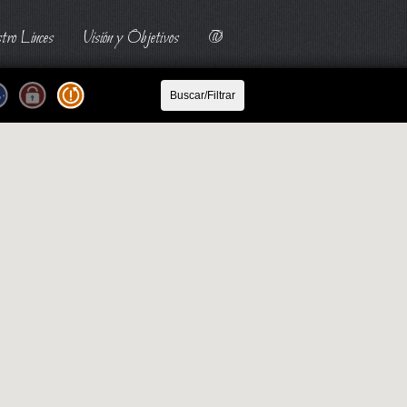
tro Linces
Visión y Objetivos
@