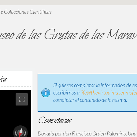
de Colecciones Científicas
eo de las Grutas de las Maravi
ica
Si quieres completar la información de e
escribirnos a
life@thevirtualmuseumofel
completar el contenido de la misma.
Comentarios
Donada por don Francisco Orden Palomino. Una 