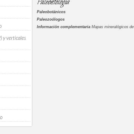
Paleontología
Paleobotánicos
Paleozoólogos
o
Información complementaria
Mapas mineralógicos de
) y verticales
co