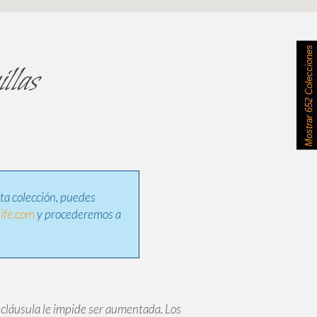
652 Colecciones
llas
Mostrar
sta colección, puedes
ife.com
y procederemos a
cláusula le impide ser aumentada. Los