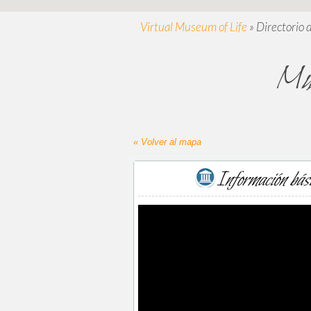
Virtual Museum of Life
»
Directorio 
Mus
« Volver al mapa
Información bás