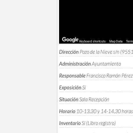
Keyboard shortcuts
Map Data
Ter
Dirección
Pozo de la Nieve s/n (95
Administración
Ayuntamiento
Responsable
Francisco Ramón Pérez
Exposición
Sí
Situación
Sala Recepción
Horario
10-13,30 y 14-14,30 horas
Inventario
Sí (Libro registro)