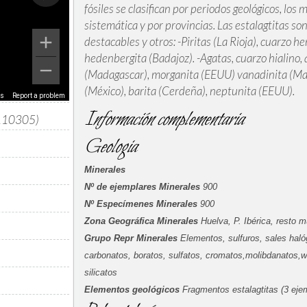
fósiles se clasifican por periodos geológicos, los 
sistemática y por provincias. Las estalagtitas s
destacables y otros: -Piritas (La Rioja), cuarzo 
hedenbergita (Badajoz). -Agatas, cuarzo hialino, a
(Madagascar), morganita (EEUU) vanadinita (Mar
(México), barita (Cerdeña), neptunita (EEUU).
ms
Report a problem
Información complementaria
5110305)
Geologia
Minerales
Nº de ejemplares Minerales
900
Nº Especímenes Minerales
900
Zona Geográfica Minerales
Huelva, P. Ibérica, resto 
Grupo Repr Minerales
Elementos, sulfuros, sales halóg
carbonatos, boratos, sulfatos, cromatos,molibdanatos,w
silicatos
Elementos geológicos
Fragmentos estalagtitas (3 eje