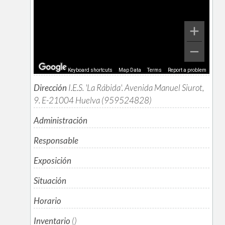
Keyboard shortcuts
Map Data
Terms
Report a problem
Dirección
I.E.S. 'La Rábida'. Avenida Manuel Siurot,
9. E-21004 Huelva (959524828)
Administración
Responsable
Exposición
Situación
Horario
Inventario
()