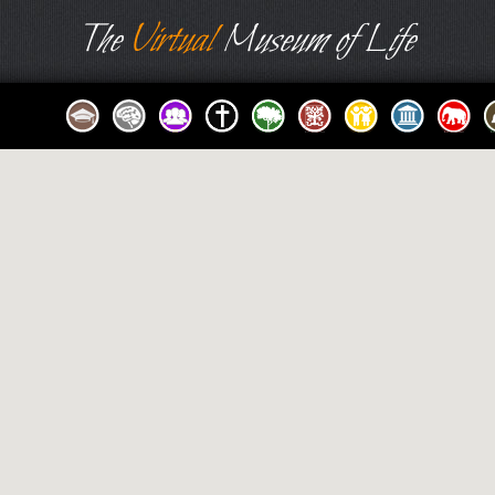
The
Virtual
Museum of Life