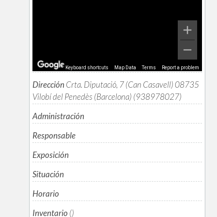
Keyboard shortcuts
Map Data
Terms
Report a problem
Dirección
Crta. Diputació, 7 (Can Casavell) 08735
Vilobí del Penedès (Barcelona) (938978027)
Administración
Responsable
Exposición
Situación
Horario
Inventario
()