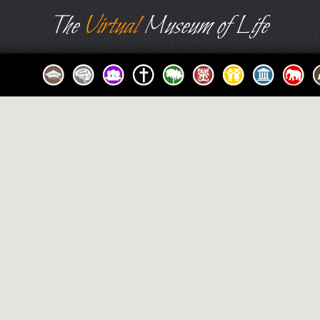
The
Virtual
Museum of Life