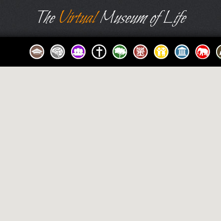
The
Virtual
Museum of Life