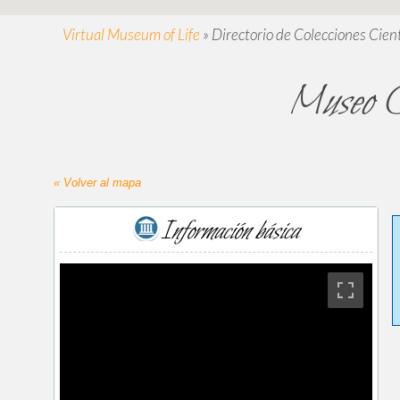
Virtual Museum of Life
»
Directorio de Colecciones Cient
Museo 
« Volver al mapa
Información básica