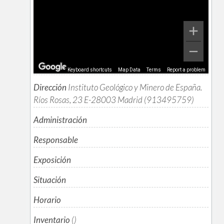
Keyboard shortcuts
Map Data
Terms
Report a problem
Dirección
Instituto Geológico y Minero de España.
Ríos Rosas, 23 E-28003 Madrid (913495759)
Administración
Responsable
Exposición
Situación
Horario
Inventario
()