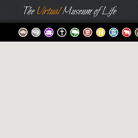
The
Virtual
Museum of Life