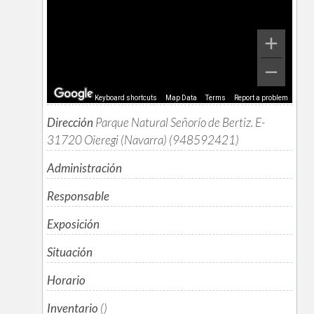
Keyboard shortcuts
Map Data
Terms
Report a problem
Dirección
Parque Natural Señorío de Bertiz. E-
31720 Oieregi (Navarra) (948592421)
Administración
Responsable
Exposición
Situación
Horario
Inventario
()