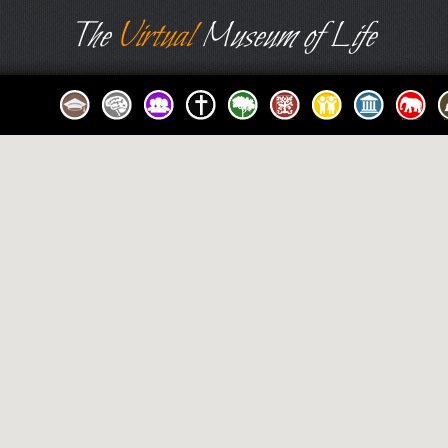
The
Virtual
Museum of Life