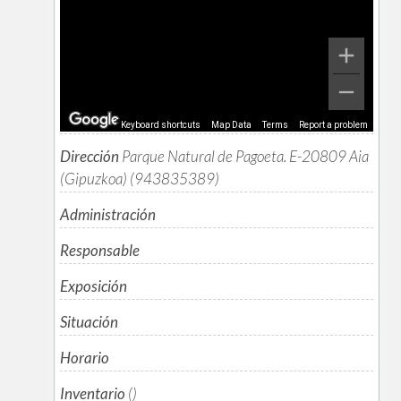
Keyboard shortcuts
Map Data
Terms
Report a problem
Dirección
Parque Natural de Pagoeta. E-20809 Aia
(Gipuzkoa) (943835389)
Administración
Responsable
Exposición
Situación
Horario
Inventario
()