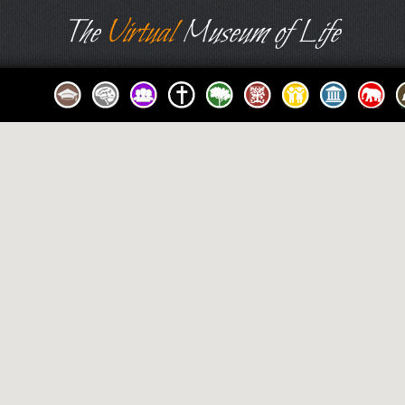
The
Virtual
Museum of Life