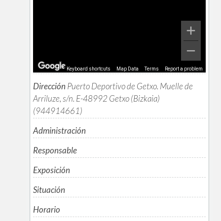
Keyboard shortcuts
Map Data
Terms
Report a problem
Dirección
Puerto Deportivo de Getxo. Muelle de
Arriluze, s/n. E-48992 Getxo (Bizkaia)
(944914661)
Administración
Responsable
Exposición
Situación
Horario