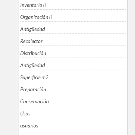
Inventario
()
Organización
()
Antigüedad
Recolector
Distribución
Antigüedad
Superficie
m
2
Preparación
Conservación
Usos
usuarios