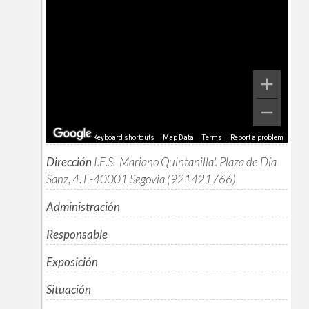
Keyboard shortcuts
Map Data
Terms
Report a problem
Dirección
I.E.S. 'Mariano Quintanilla'. Plaza de Día
Sanz, 4. E-40001 Segovia (921421766)
Administración
Responsable
Exposición
Situación