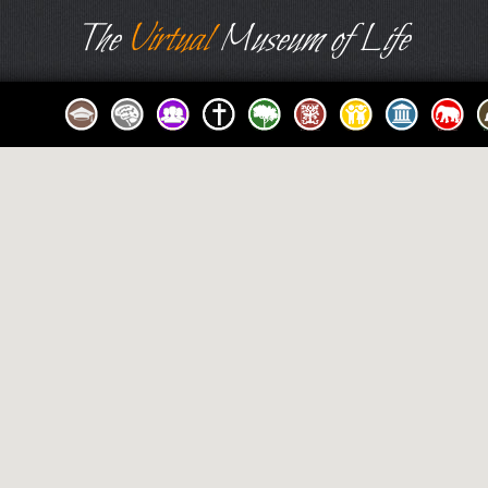
The
Virtual
Museum of Life