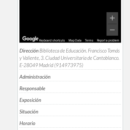
Keyboard shortcuts
Map Data
Terms
Report a problem
Dirección
Biblioteca de Educación. Francisco Tomás
y Valiente, 3. Ciudad Universitaria de Cantoblanco.
E-28049 Madrid (914973975)
Administración
Responsable
Exposición
Situación
Horario