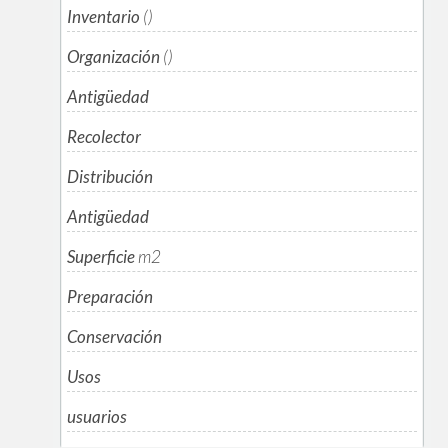
Inventario
()
Organización
()
Antigüedad
Recolector
Distribución
Antigüedad
Superficie
m
2
Preparación
Conservación
Usos
usuarios