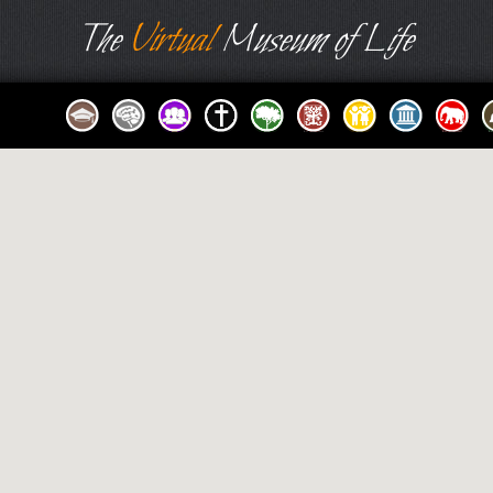
The
Virtual
Museum of Life