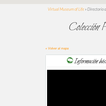
Virtual Museum of Life
»
Directorio 
Colección P
« Volver al mapa
Información bás