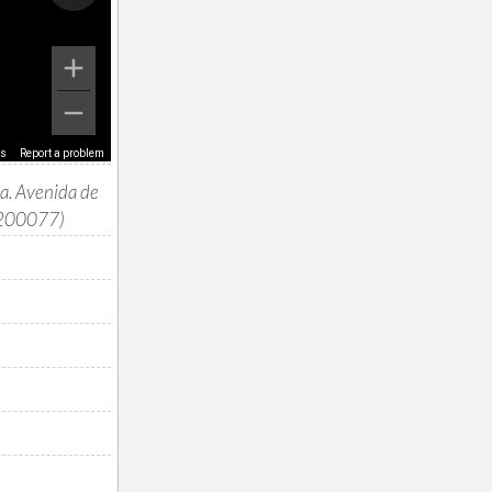
ms
Report a problem
a. Avenida de
7200077)