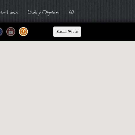
tro Linces
Visión y Objetivos
@