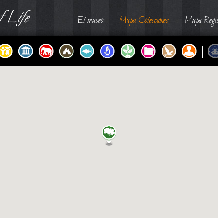
 Life
El museo
Mapa Colecciones
Mapa Regis