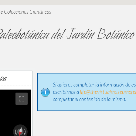
de Colecciones Científicas
aleobotánica del Jardín Botánic
ica
Si quieres completar la información de e
escribirnos a
life@thevirtualmuseumofel
completar el contenido de la misma.