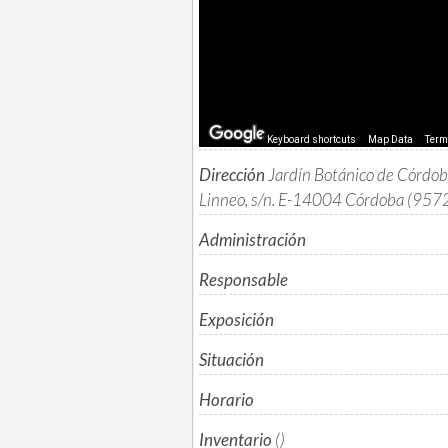
Keyboard shortcuts
Map Data
Ter
Dirección
Jardín Botánico de Córdob
Linneo, s/n. E-14004 Córdoba (95
Administración
Responsable
Exposición
Situación
Horario
Inventario
()