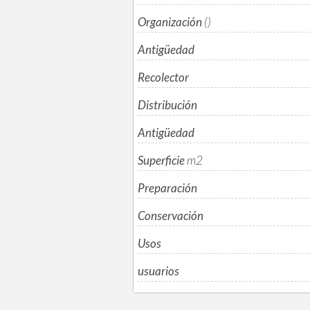
Organización
()
Antigüedad
Recolector
Distribución
Antigüedad
Superficie
m
2
Preparación
Conservación
Usos
usuarios