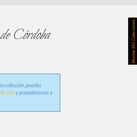
652 Colecciones
o de Córdoba
Mostrar
sta colección, puedes
ife.com
y procederemos a