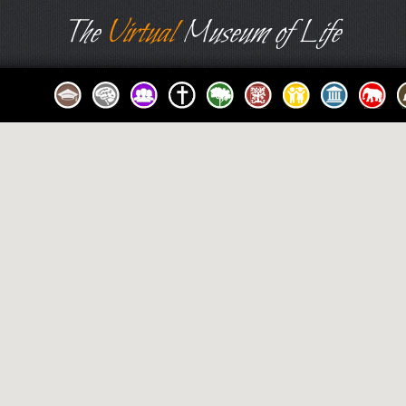
The
Virtual
Museum of Life