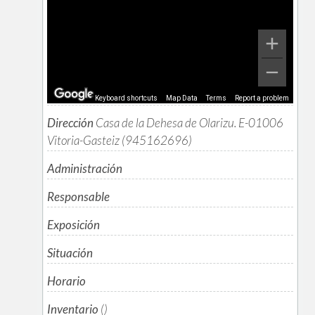
Keyboard shortcuts
Map Data
Terms
Report a problem
Dirección
Casa de la Dehesa de Olarizu. E-01006
Vitoria-Gasteiz (945162696)
Administración
Responsable
Exposición
Situación
Horario
Inventario
()