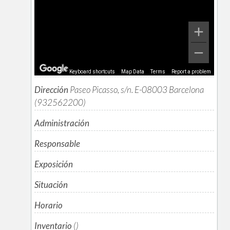
Keyboard shortcuts
Map Data
Terms
Report a problem
Dirección
Paseo Picasso, s/n. E-08003 Barcelona
(932562200)
Administración
Responsable
Exposición
Situación
Horario
Inventario
()