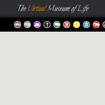
The
Virtual
Museum of Life