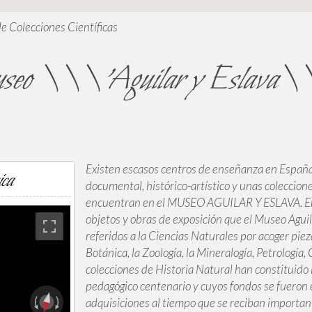
de Colecciones Científicas
seo \\\'Aguilar y Eslava\
Existen escasos centros de enseñanza en España
ica
documental, histórico-artístico y unas coleccione
encuentran en el MUSEO AGUILAR Y ESLAVA. Entr
objetos y obras de exposición que el Museo Aguil
referidos a la Ciencias Naturales por acoger piez
Botánica, la Zoología, la Mineralogía, Petrología,
colecciones de Historia Natural han constituido
pedagógico centenario y cuyos fondos se fuero
adquisiciones al tiempo que se reciban importa