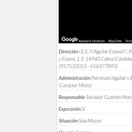
Keyboard shortcuts
Map Data
Ter
Dirección
I.E.S. \\\'Aguilar Eslava\\\'.
y Eslava, 1. E-14940 Cabra (Córdob
(957520053 - 656377893)
Administración
Patronato Aguilar y 
(Carácter Mixto)
Responsable
Salvador Guzmán Mora
Exposición
Sí
Situación
Sala Museo