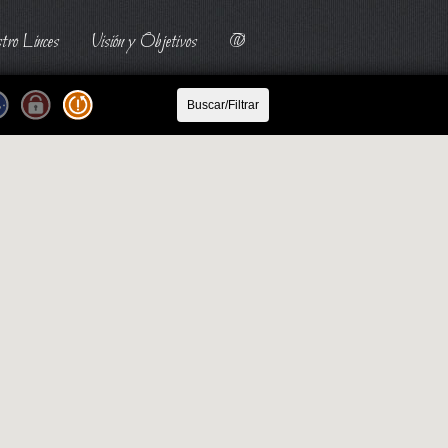
tro Linces
Visión y Objetivos
@