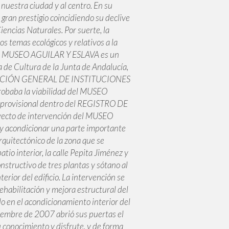
nuestra ciudad y al centro. En su
gran prestigio coincidiendo su declive
iencias Naturales. Por suerte, la
s temas ecológicos y relativos a la
. El MUSEO AGUILAR Y ESLAVA es un
a de Cultura de la Junta de Andalucía,
ECCIÓN GENERAL DE INSTITUCIONES
baba la viabilidad del MUSEO
n provisional dentro del REGISTRO DE
cto de intervención del MUSEO
y acondicionar una parte importante
rquitectónico de la zona que se
tio interior, la calle Pepita Jiménez y
nstructivo de tres plantas y sótano al
erior del edificio. La intervención se
 rehabilitación y mejora estructural del
do en el acondicionamiento interior del
oviembre de 2007 abrió sus puertas el
onocimiento y disfrute, y de forma