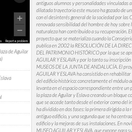
antiguos alumnos y personalidades vinculadas a 
dilatada trayectoria este museo ha gozado de un 
con el desinterés general de la sociedad por las C
renovada sensibilidad del hombre de hoy sobre lo
naturaleza han contribuido a su recuperación
proyecto que se materializa cuando la Consejerí
ms
Report a problem
publica en 2002 la RESOLUCIÓN DE LA DIR
 Plaza de Aguilar
DEL PATRIMONIO HISTÓRICO por la que se apro
a)
AGUILAR Y ESLAVA y por lo tanto su inscripció
MUSEOS DE LA JUNTA DE ANDALUCÍA. El proye
AGUILAR Y ESLAVA ha consistido en rehabilitar 
Eslava
del edificio histórico: concretamente el módulo a
levanta en el espacio correspondiente entre un pa
la plaza de Aguilar y Eslava creando un bloque co
l
que se accede tanto desde el exterior como del int
ha dividido en dos fases: la primera dirigida a la
antiguo edificio, y una segunda que se ha centra
edificio y la mejoras de sus instalaciones. En n
MUSEO AGUILAR Y ESLAVA, que expone para su c