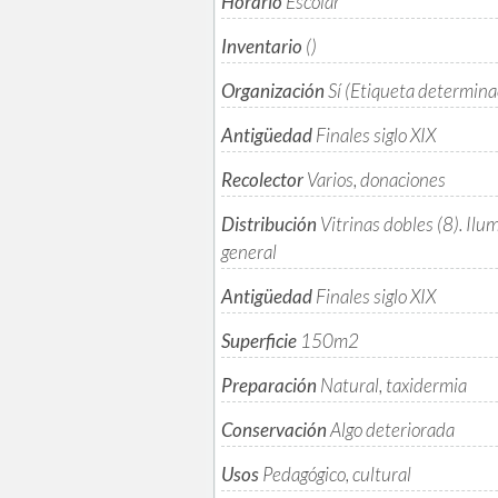
Horario
Escolar
Inventario
()
Organización
Sí (Etiqueta determina
Antigüedad
Finales siglo XIX
Recolector
Varios, donaciones
Distribución
Vitrinas dobles (8). Ilu
general
Antigüedad
Finales siglo XIX
Superficie
150m
2
Preparación
Natural, taxidermia
Conservación
Algo deteriorada
Usos
Pedagógico, cultural