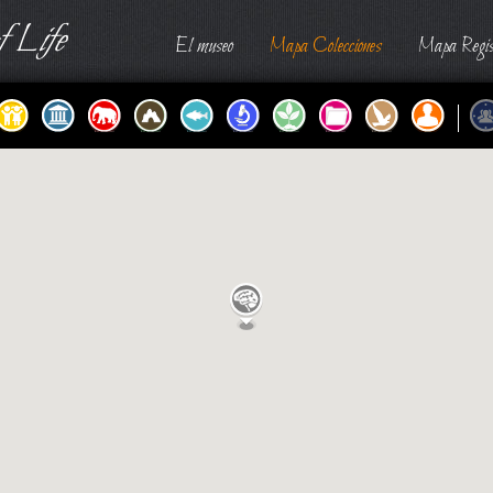
 Life
El museo
Mapa Colecciones
Mapa Regis