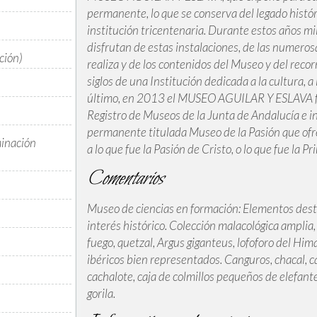
permanente, lo que se conserva del legado histór
institución tricentenaria. Durante estos años mi
disfrutan de estas instalaciones, de las numero
ción)
realiza y de los contenidos del Museo y del recorr
siglos de una Institución dedicada a la cultura, a
último, en 2013 el MUSEO AGUILAR Y ESLAVA fue 
Registro de Museos de la Junta de Andalucía e 
permanente titulada Museo de la Pasión que ofr
minación
a lo que fue la Pasión de Cristo, o lo que fue la P
Comentarios
Museo de ciencias en formación: Elementos desta
interés histórico. Colección malacológica amplia,
fuego, quetzal, Argus giganteus, lofoforo del Hima
ibéricos bien representados. Canguros, chacal, 
cachalote, caja de colmillos pequeños de elefant
gorila.