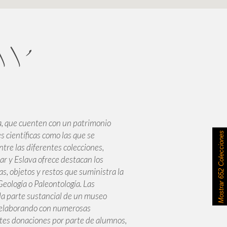
\\'
, que cuenten con un patrimonio
s científicas como las que se
652 Colecciones
e las diferentes colecciones,
ar y Eslava ofrece destacan los
as, objetos y restos que suministra la
 Geología o Paleontología. Las
Mostrar
 la parte sustancial de un museo
n elaborando con numerosas
ntes donaciones por parte de alumnos,