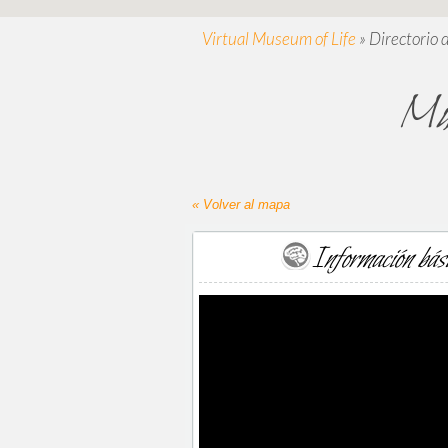
Virtual Museum of Life
»
Directorio 
Mu
« Volver al mapa
Información bás