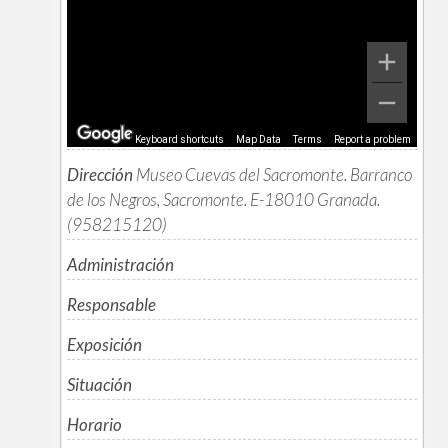
Keyboard shortcuts
Map Data
Terms
Report a problem
Dirección
Museo Cuevas del Sacromonte. Barranco
de los Negros, Sacromonte. E-18010 Granada.
(958215120)
Administración
Responsable
Exposición
Situación
Horario