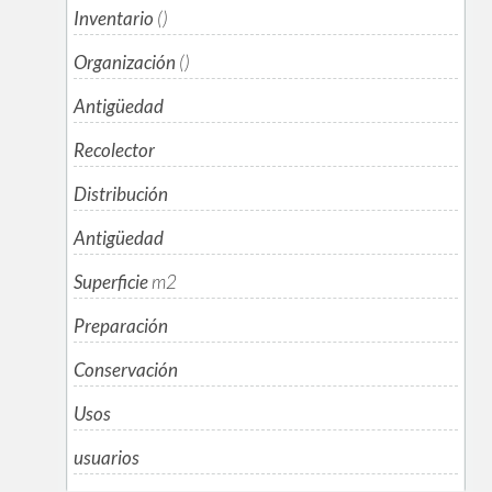
Inventario
()
Organización
()
Antigüedad
Recolector
Distribución
Antigüedad
Superficie
m
2
Preparación
Conservación
Usos
usuarios