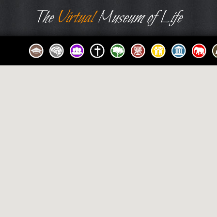
The
Virtual
Museum of Life