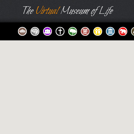
The
Virtual
Museum of Life