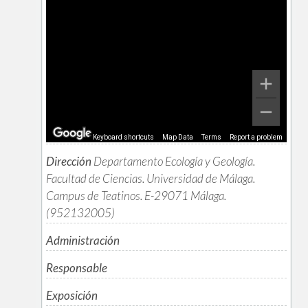
Keyboard shortcuts
Map Data
Terms
Report a problem
Dirección
Departamento Ecología y Geología.
Facultad de Ciencias. Universidad de Málaga.
Campus de Teatinos. E-29071 Málaga.
(952132005)
Administración
Responsable
Exposición