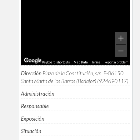
Keyboard shortcuts
Map Data
Terms
Report a problem
Dirección
Plaza de la Constitución, s/n. E-06150
Santa Marta de los Barros (Badajoz) (924690117)
Administración
Responsable
Exposición
Situación