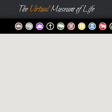
The
Virtual
Museum of Life