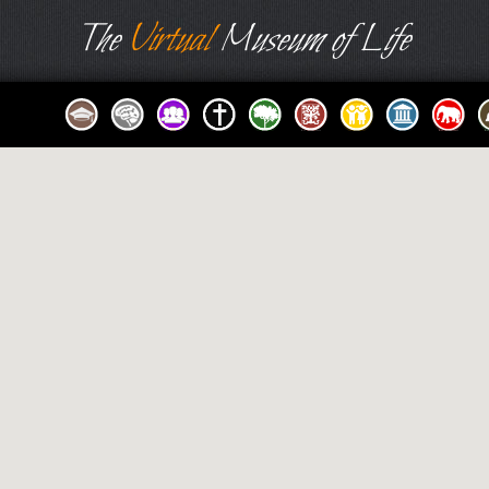
The
Virtual
Museum of Life