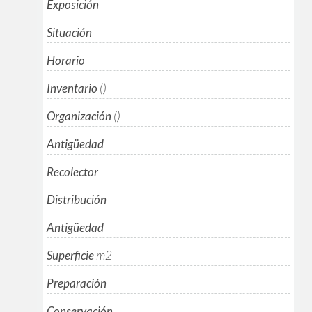
Exposición
Situación
Horario
Inventario
()
Organización
()
Antigüedad
Recolector
Distribución
Antigüedad
Superficie
m
2
Preparación
Conservación