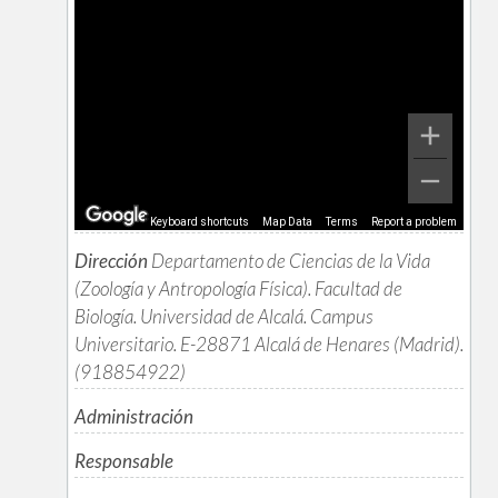
Keyboard shortcuts
Map Data
Terms
Report a problem
Dirección
Departamento de Ciencias de la Vida
(Zoología y Antropología Física). Facultad de
Biología. Universidad de Alcalá. Campus
Universitario. E-28871 Alcalá de Henares (Madrid).
(918854922)
Administración
Responsable