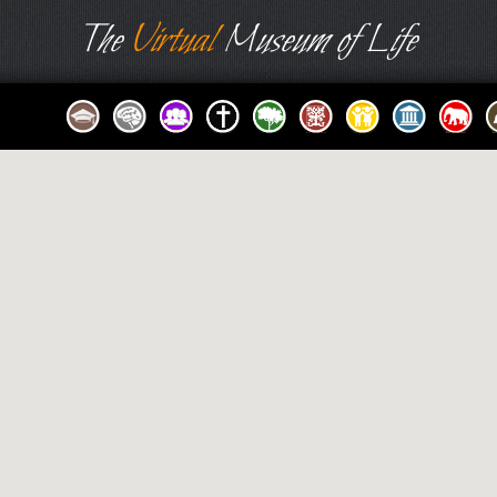
The
Virtual
Museum of Life