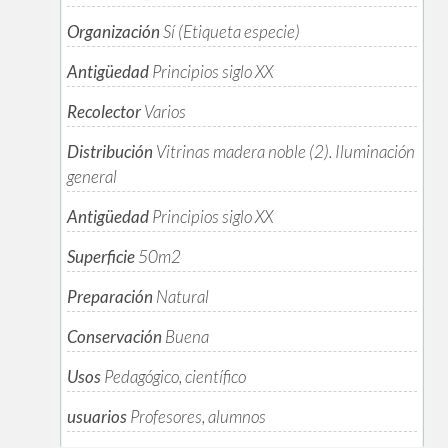
Organización
Sí (Etiqueta especie)
Antigüedad
Principios siglo XX
Recolector
Varios
Distribución
Vitrinas madera noble (2). Iluminación
general
Antigüedad
Principios siglo XX
Superficie
50m
2
Preparación
Natural
Conservación
Buena
Usos
Pedagógico, científico
usuarios
Profesores, alumnos