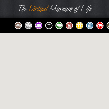
The
Virtual
Museum of Life